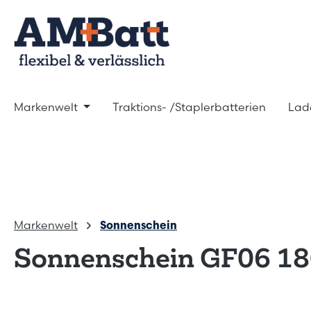
m Hauptinhalt springen
Zur Suche springen
Zur Hauptnavigation springen
Markenwelt
Traktions- /Staplerbatterien
Lad
Markenwelt
Sonnenschein
Sonnenschein GF06 18