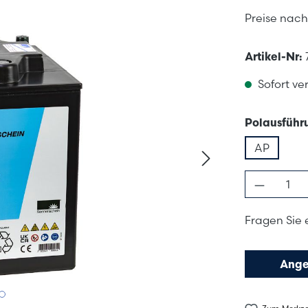
Preise nac
Artikel-Nr:
Sofort ver
Polausführ
AP
Produkt
Fragen Sie 
Ange