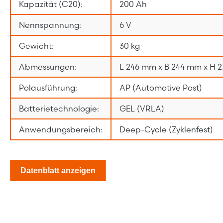
Kapazität (C20):
200 Ah
Nennspannung:
6 V
Gewicht:
30 kg
Abmessungen:
L 246 mm x B 244 mm x H 
Polausführung:
AP (Automotive Post)
Batterietechnologie:
GEL (VRLA)
Anwendungsbereich:
Deep-Cycle (Zyklenfest)
Datenblatt anzeigen