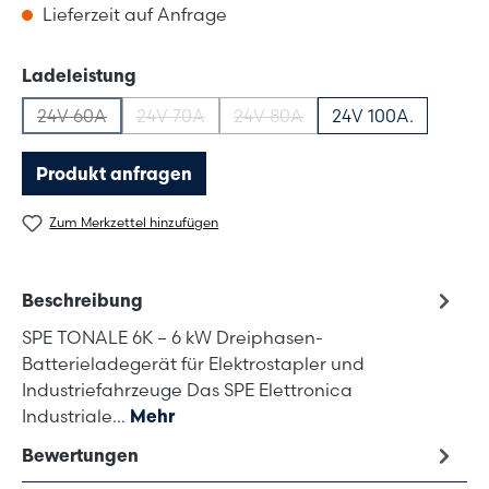
Lieferzeit auf Anfrage
auswählen
Ladeleistung
24V 60A
24V 70A
24V 80A
24V 100A.
(Diese Option ist zurzeit nicht verfügbar.)
(Diese Option ist zurzeit nicht verfügbar.)
(Diese Option ist zurzeit nicht v
Produkt anfragen
Zum Merkzettel hinzufügen
Beschreibung
SPE TONALE 6K – 6 kW Dreiphasen-
Batterieladegerät für Elektrostapler und
Industriefahrzeuge Das SPE Elettronica
Industriale…
Mehr
Bewertungen