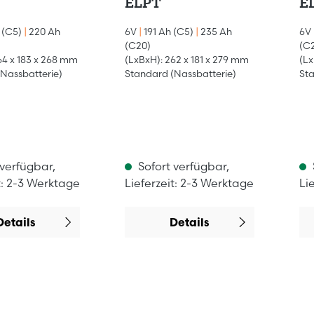
ELPT
E
 (C5)
|
220 Ah
6V
|
191 Ah (C5)
|
235 Ah
6V
(C20)
(C
64 x 183 x 268 mm
(LxBxH): 262 x 181 x 279 mm
(Lx
Nassbatterie)
Standard (Nassbatterie)
Sta
 verfügbar,
Sofort verfügbar,
t: 2-3 Werktage
Lieferzeit: 2-3 Werktage
Li
Details
Details