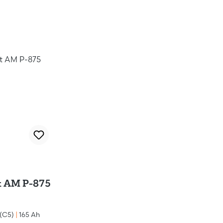
 AM P-875
 (C5)
|
165 Ah