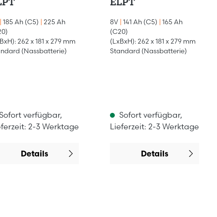
LPT
ELPT
|
185 Ah (C5)
|
225 Ah
8V
|
141 Ah (C5)
|
165 Ah
20)
(C20)
BxH): 262 x 181 x 279 mm
(LxBxH): 262 x 181 x 279 mm
ndard (Nassbatterie)
Standard (Nassbatterie)
Sofort verfügbar,
Sofort verfügbar,
eferzeit: 2-3 Werktage
Lieferzeit: 2-3 Werktage
Details
Details