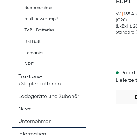
ELPT
Sonnenschein
6V
|
185 Ah
multipower-mp®
(C20)
(LxBxH): 2
TAB - Batteries
Standard (
BSLBatt
Lemania
S.P.E.
Sofort
Traktions-
Lieferzei
/Staplerbatterien
Ladegeräte und Zubehör
News
Unternehmen
Information