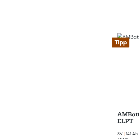
Tipp
AMBatt
ELPT
8V
|
141 Ah