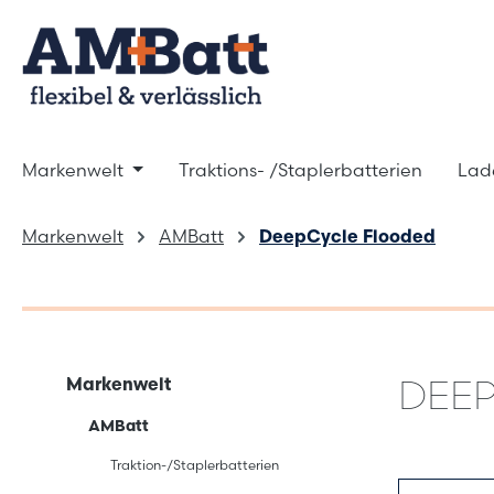
m Hauptinhalt springen
Zur Suche springen
Zur Hauptnavigation springen
Markenwelt
Traktions- /Staplerbatterien
Lad
Markenwelt
AMBatt
DeepCycle Flooded
DEE
Markenwelt
AMBatt
Traktion-/Staplerbatterien