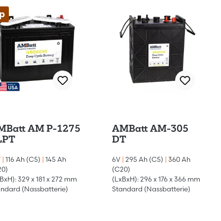
p
MBatt AM P-1275
AMBatt AM-305
LPT
DT
V
|
116 Ah (C5)
|
145 Ah
6V
|
295 Ah (C5)
|
360 Ah
20)
(C20)
BxH): 329 x 181 x 272 mm
(LxBxH): 296 x 176 x 366 mm
ndard (Nassbatterie)
Standard (Nassbatterie)