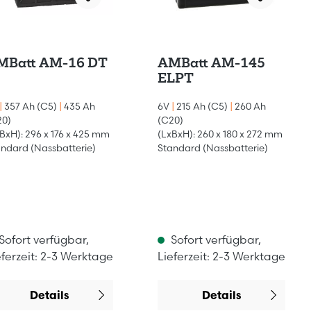
AMBatt AM-16 DT
AMBatt AM-145
ELPT
|
357 Ah (C5)
|
435 Ah
6V
|
215 Ah (C5)
|
260 Ah
20)
(C20)
BxH): 296 x 176 x 425 mm
(LxBxH): 260 x 180 x 272 mm
ndard (Nassbatterie)
Standard (Nassbatterie)
Sofort verfügbar,
Sofort verfügbar,
eferzeit: 2-3 Werktage
Lieferzeit: 2-3 Werktage
Details
Details