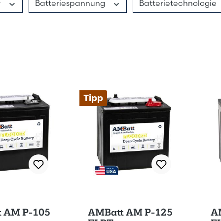
r
Batteriespannung
Batterietechnologie
Tipp
 AM P-105
AMBatt AM P-125
A