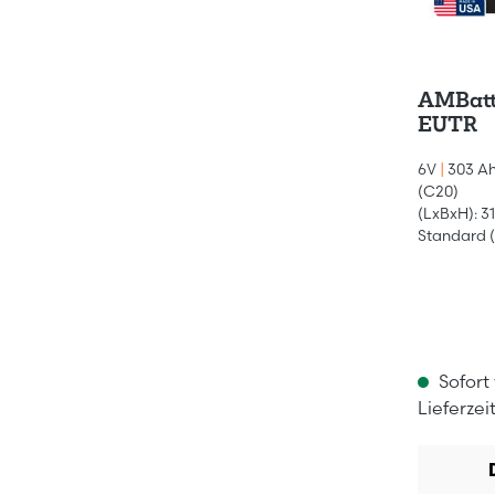
AMBatt
EUTR
6V
|
303 Ah
(C20)
(LxBxH): 3
Standard (
Sofort
Lieferzei