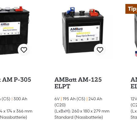
Tip
 AM P-305
AMBatt AM-125
A
ELPT
E
 (C5)
|
300 Ah
6V
|
195 Ah (C5)
|
240 Ah
12
(C20)
(C
14 x 174 x 366 mm
(LxBxH): 260 x 180 x 279 mm
(Lx
Nassbatterie)
Standard (Nassbatterie)
Sta