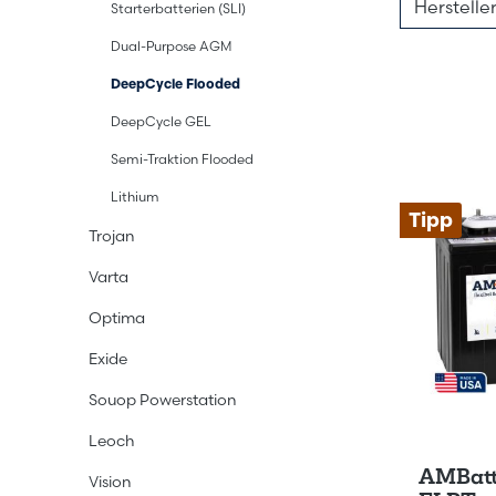
Herstelle
Starterbatterien (SLI)
Dual-Purpose AGM
DeepCycle Flooded
DeepCycle GEL
Semi-Traktion Flooded
Lithium
Tipp
Trojan
Varta
Optima
Exide
Souop Powerstation
Leoch
AMBatt
Vision