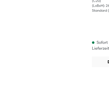
(C20)
(LxBxH): 2
Standard (
Sofort
Lieferzei