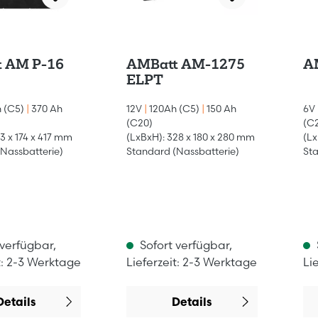
 AM P-16
AMBatt AM-1275
ELPT
 (C5)
|
370 Ah
12V
|
120Ah (C5)
|
150 Ah
6V
(C20)
(C
13 x 174 x 417 mm
(LxBxH): 328 x 180 x 280 mm
(Lx
Nassbatterie)
Standard (Nassbatterie)
Sta
 verfügbar,
Sofort verfügbar,
t: 2-3 Werktage
Lieferzeit: 2-3 Werktage
Li
Details
Details