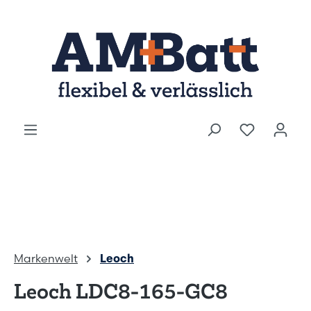
Zum Hauptinhalt springen
Du hast 0
Markenwelt
Leoch
Leoch LDC8-165-GC8